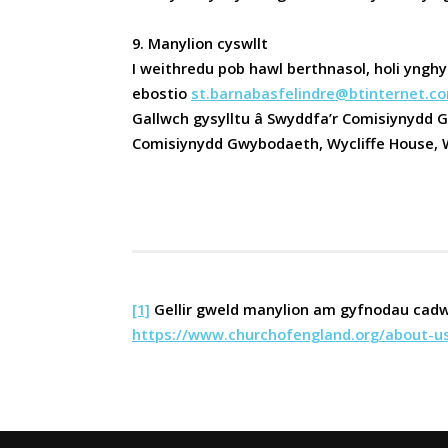
9. Manylion cyswllt
I weithredu pob hawl berthnasol, holi yngh
ebostio
st.barnabasfelindre@btinternet.c
Gallwch gysylltu â Swyddfa’r Comisiynydd
Comisiynydd Gwybodaeth, Wycliffe House, W
[1]
Gellir gweld manylion am gyfnodau cadw 
https://www.churchofengland.org/about-u