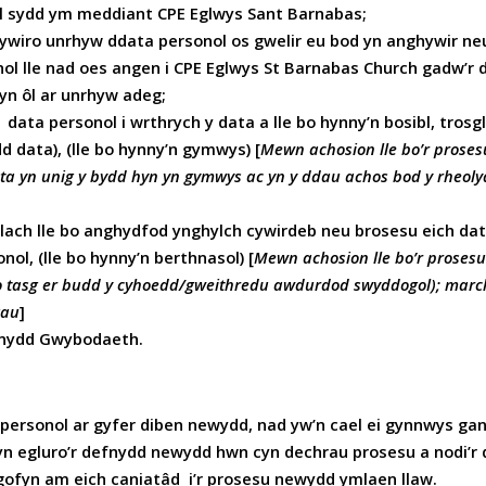
ol sydd ym meddiant CPE Eglwys Sant Barnabas;
 gywiro unrhyw ddata personol os gwelir eu bod yn anghywir ne
nol lle nad oes angen i CPE Eglwys St Barnabas Church gadw’r 
 yn ôl ar unrhyw adeg;
u data personol i wrthrych y data a lle bo hynny’n bosibl, tros
d data), (lle bo hynny’n gymwys) [
Mewn achosion lle bo’r prosesu
ta yn unig y bydd hyn yn gymwys ac yn y ddau achos bod y rheoly
llach lle bo anghydfod ynghylch cywirdeb neu brosesu eich dat
ol, (lle bo hynny’n berthnasol) [
Mewn achosion lle bo’r prosesu 
o tasg er budd y cyhoedd/gweithredu awdurdod swyddogol); marc
gau
]
iynydd Gwybodaeth.
ersonol ar gyfer diben newydd, nad yw’n cael ei gynnwys gan
yn egluro’r defnydd newydd hwn cyn dechrau prosesu a nodi’r
gofyn am eich caniatâd i’r prosesu newydd ymlaen llaw.