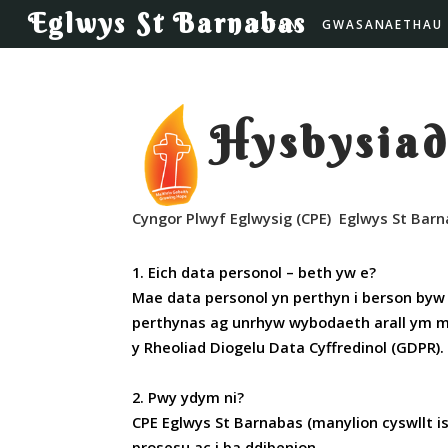
Eglwys St Barnabas
HAFAN
GWASANAETHAU
Hysbysiad
Cyngor Plwyf Eglwysig (CPE) Eglwys St Bar
1. Eich data personol – beth yw e?
Mae data personol yn perthyn i berson byw 
perthynas ag unrhyw wybodaeth arall ym med
y Rheoliad Diogelu Data Cyffredinol (GDPR).
2. Pwy ydym ni?
CPE Eglwys St Barnabas (manylion cyswllt is
prosesu ac i ba ddibenion.