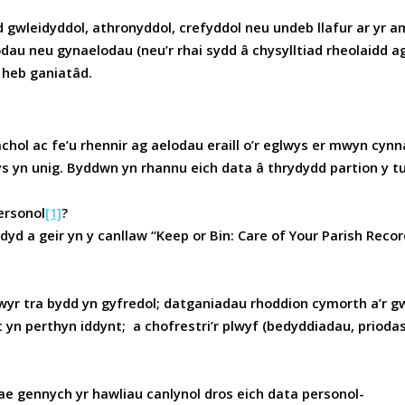
d gwleidyddol, athronyddol, crefyddol neu undeb llafur ar yr 
odau neu gynaelodau (neu’r rhai sydd â chysylltiad rheolaidd ag
 heb ganiatâd.
achol ac fe’u rhennir ag aelodau eraill o’r eglwys er mwyn cynn
 yn unig. Byddwn yn rhannu eich data â thrydydd partion y tu a
ersonol
[1]
?
yd a geir yn y canllaw “Keep or Bin: Care of Your Parish Recor
wyr tra bydd yn gyfredol; datganiadau rhoddion cymorth a’r gw
 yn perthyn iddynt; a chofrestri’r plwyf (bedyddiadau, prioda
ae gennych yr hawliau canlynol dros eich data personol-