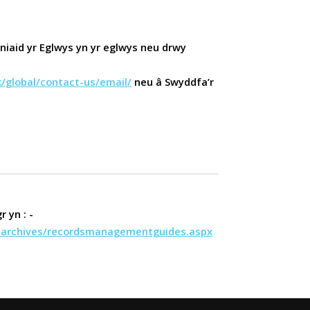
niaid yr Eglwys yn yr eglwys neu drwy
uk/global/contact-us/email/
neu â Swyddfa’r
 yn : -
ndarchives/recordsmanagementguides.aspx