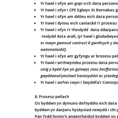
Yr hawl i ofyn am gopi o’ch data person
Yr hawl i ofyn i CPE Eglwys St Barnabas
Yr hawl i ofyn am ddileu eich data perso
Yr hawl i dynnu eich caniatâd i’r prosesu
Yr hawl i ofyn i’r rheolydd data ddarpar
reolydd data arall, (yr hawl i gludadwyed
er mwyn gwneud contract â gwrthrych y da
awtomataidd].
Yr hawl i ofyn am gyfyngu ar brosesu pe
Yr hawl i wrthwynebu prosesu data person
unig y bydd hyn yn gymwys (neu berfformi
gwyddonol/ymchwil hanesyddol ac ystade
Yr hawl i anfon cwyn i Swyddfa’r Comis
8. Prosesu pellach
Os byddwn yn dymuno defnyddio eich data p
byddwn yn darparu hysbysiad newydd i chi 
Pan fydd hynny’n angenrheidiol byddwn yn 