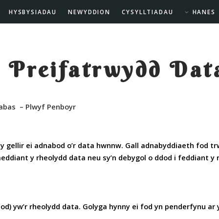
HYSBYSIADAU
NEWYDDION
CYSYLLTIADAU
HANES
 Preifatrwydd Dat
nabas – Plwyf Penboyr
y gellir ei adnabod o’r data hwnnw. Gall adnabyddiaeth fod 
diant y rheolydd data neu sy’n debygol o ddod i feddiant y r
od) yw’r rheolydd data. Golyga hynny ei fod yn penderfynu ar 