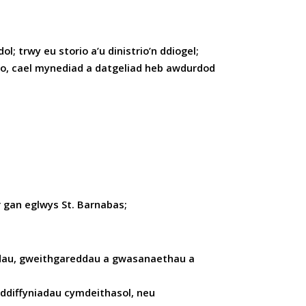
 trwy eu storio a’u dinistrio’n ddiogel;
io, cael mynediad a datgeliad heb awdurdod
 gan eglwys St. Barnabas;
iadau, gweithgareddau a gwasanaethau a
mddiffyniadau cymdeithasol, neu