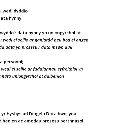
u wedi dyddio;
data hynny;
glwyddo’r data hynny yn uniongyrchol at
 wedi ei seilio ar ganiatâd neu bod ei angen
dd data yn prosesu’r data mewn dull
a personol;
wedi ei seilio ar fuddiannau cyfreithiol yn
hnata uniongyrchol at ddibenion
 yr Hysbysiad Diogelu Data hwn, yna
 dibenion ac amodau prosesu perthnasol.