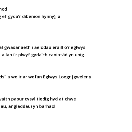
amod
 ef gyda’r dibenion hynny); a
al gwasanaeth i aelodau eraill o’r eglwys
llan i’r plwyf gyda’ch caniatâd yn unig.
ds” a welir ar wefan Eglwys Loegr [gweler y
aith papur cysylltiedig hyd at chwe
sau, angladdau) yn barhaol.