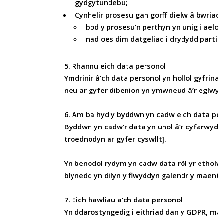
gydgytundebu;
Cynhelir prosesu gan gorff dielw â bwria
bod y prosesu’n perthyn yn unig i ael
nad oes dim datgeliad i drydydd parti
5. Rhannu eich data personol
Ymdrinir â’ch data personol yn hollol gyfrin
neu ar gyfer dibenion yn ymwneud â’r eglwys
6. Am ba hyd y byddwn yn cadw eich data p
Byddwn yn cadw’r data yn unol â’r cyfarwydd
troednodyn ar gyfer cyswllt].
Yn benodol rydym yn cadw data rôl yr ethol
blynedd yn dilyn y flwyddyn galendr y maent
7. Eich hawliau a’ch data personol
Yn ddarostyngedig i eithriad dan y GDPR, m