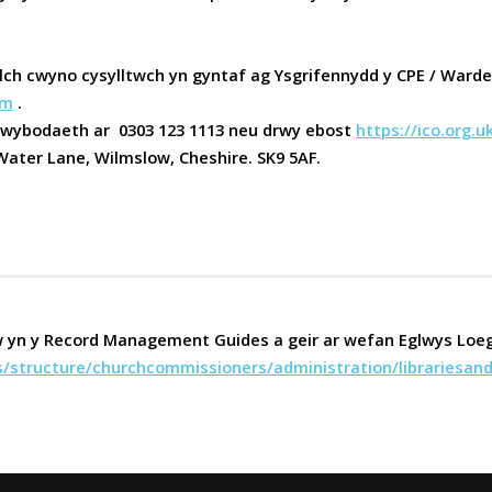
ylch cwyno cysylltwch yn gyntaf ag Ysgrifennydd y CPE / Warde
om
.
 Gwybodaeth ar 0303 123 1113 neu drwy ebost
https://ico.org.
ater Lane, Wilmslow, Cheshire. SK9 5AF.
yn y Record Management Guides a geir ar wefan Eglwys Loegr
s/structure/churchcommissioners/administration/librariesa