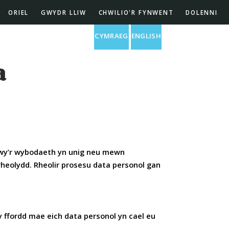
ORIEL
GWYDR LLIW
CHWILIO'R FYNWENT
DOLENNI
Eglwys St Barnabas
CYMRAEG
ENGLISH
a
trwy’r wybodaeth yn unig neu mewn
heolydd. Rheolir prosesu data personol gan
y ffordd mae eich data personol yn cael eu