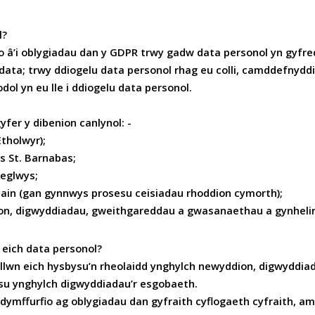
l?
â’i oblygiadau dan y GDPR trwy gadw data personol yn gyfredol;
data; trwy ddiogelu data personol rhag eu colli, camddefnydd
ol yn eu lle i ddiogelu data personol.
fer y dibenion canlynol: -
tholwyr);
s St. Barnabas;
heglwys;
unain (gan gynnwys prosesu ceisiadau rhoddion cymorth);
on, digwyddiadau, gweithgareddau a gwasanaethau a gynhelir
u eich data personol?
allwn eich hysbysu’n rheolaidd ynghylch newyddion, digwydd
su ynghylch digwyddiadau’r esgobaeth.
ymffurfio ag oblygiadau dan gyfraith cyflogaeth cyfraith, a