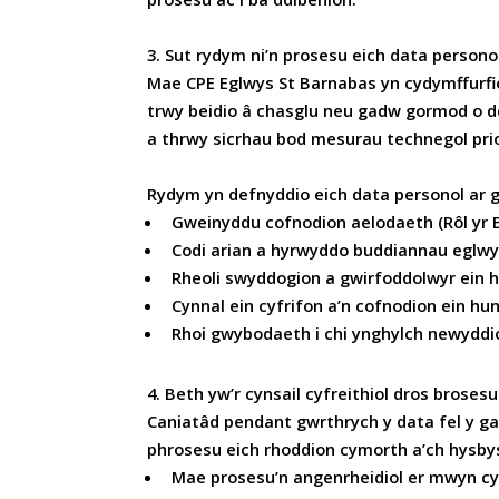
3. Sut rydym ni’n prosesu eich data persono
Mae CPE Eglwys St Barnabas yn cydymffurfio 
trwy beidio â chasglu neu gadw gormod o d
a thrwy sicrhau bod mesurau technegol priod
Rydym yn defnyddio eich data personol ar gy
Gweinyddu cofnodion aelodaeth (Rôl yr E
Codi arian a hyrwyddo buddiannau eglwy
Rheoli swyddogion a gwirfoddolwyr ein 
Cynnal ein cyfrifon a’n cofnodion ein h
Rhoi gwybodaeth i chi ynghylch newyddi
4. Beth yw’r cynsail cyfreithiol dros broses
Caniatâd pendant gwrthrych y data fel y g
phrosesu eich rhoddion cymorth a’ch hysby
Mae prosesu’n angenrheidiol er mwyn cyd